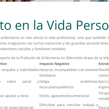
to en la Vida Pers
 enfermería no solo afecta la vida profesional, sino que también 
arios irregulares, los turnos nocturnos y las guardias durante fin
relaciones sociales y familiares estables.
mpacto de la Profesión de Enfermería en Diferentes Áreas de la Vid
tivo
Impacto Negativo
Estra
e empatía y habilidades
Horarios incompatibles con eventos
Plan
familiares
comun
nto sobre salud y
Fatiga, problemas
Ejerc
musculoesqueléticos
ergon
Tera
por ayudar a otros
Estrés, agotamiento emocional
mindf
Dificultad para conciliar trabajo y
s de especialización
Educa