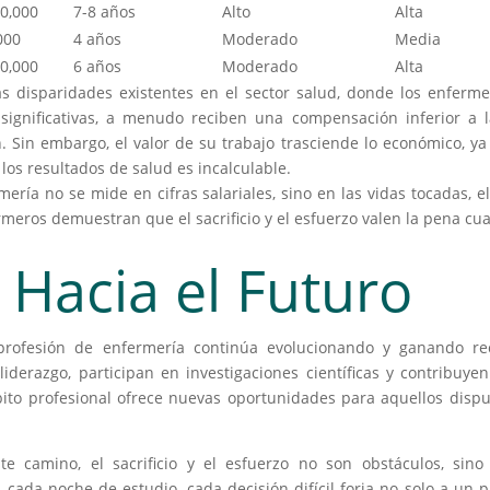
50,000
7-8 años
Alto
Alta
000
4 años
Moderado
Media
30,000
6 años
Moderado
Alta
as disparidades existentes en el sector salud, donde los enferm
 significativas, a menudo reciben una compensación inferior a l
n. Sin embargo, el valor de su trabajo trasciende lo económico, y
 los resultados de salud es incalculable.
mería no se mide en cifras salariales, sino en las vidas tocadas, e
rmeros demuestran que el sacrificio y el esfuerzo valen la pena c
Hacia el Futuro
 profesión de enfermería continúa evolucionando y ganando r
derazgo, participan en investigaciones científicas y contribuyen 
bito profesional ofrece nuevas oportunidades para aquellos disp
e camino, el sacrificio y el esfuerzo no son obstáculos, sin
 cada noche de estudio, cada decisión difícil forja no solo a un 