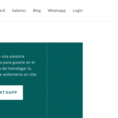
ard
Salarios
Blog
Whatsapp
Login
 una asesoría
 para guiarte en el
o de homologar tu
de enfermería en USA
ATSAPP