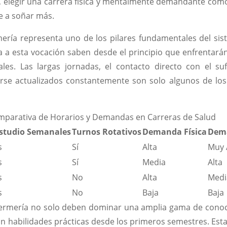
 elegir una carrera física y mentalmente demandante como
e a soñar más.
ería representa uno de los pilares fundamentales del sis
a a esta vocación saben desde el principio que enfrentarán
les. Las largas jornadas, el contacto directo con el s
se actualizados constantemente son solo algunos de los
parativa de Horarios y Demandas en Carreras de Salud
Estudio Semanales
Turnos Rotativos
Demanda Física
Dem
s
Sí
Alta
Muy 
s
Sí
Media
Alta
s
No
Alta
Medi
s
No
Baja
Baja
fermería no solo deben dominar una amplia gama de conoci
n habilidades prácticas desde los primeros semestres. Est