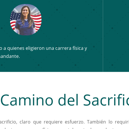
a quienes eligieron una carrera física y
andante.
 Camino del Sacrifi
acrificio, claro que requiere esfuerzo. También lo requi