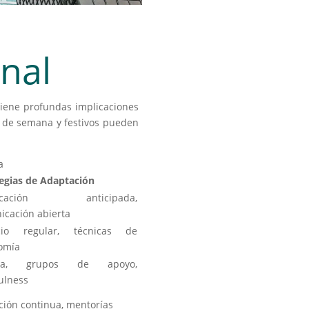
onal
tiene profundas implicaciones
es de semana y festivos pueden
a
tegias de Adaptación
ificación anticipada,
icación abierta
icio regular, técnicas de
omía
pia, grupos de apoyo,
ulness
ción continua, mentorías