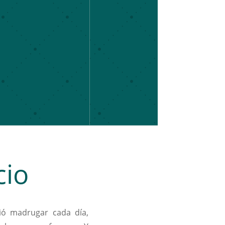
cio
rió madrugar cada día,