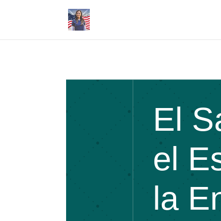
El Sa
el E
la E