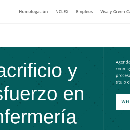
Homologación
NCLEX
Empleos
Visa y Green C
crificio y
Agenda
conmigo
proces
título 
sfuerzo en
WH
nfermería