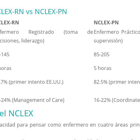
CLEX-RN vs NCLEX-PN
CLEX-RN
NCLEX-PN
nfermero Registrado (toma de
Enfermero Práctico
cisiones, liderazgo)
supervisión)
-145
85-205
horas
5 horas
.7% (primer intento EE.UU.)
82.5% (primer inten
-24% (Management of Care)
16-22% (Coordinate
el NCLEX
acidad para pensar como enfermero en cuatro áreas princi