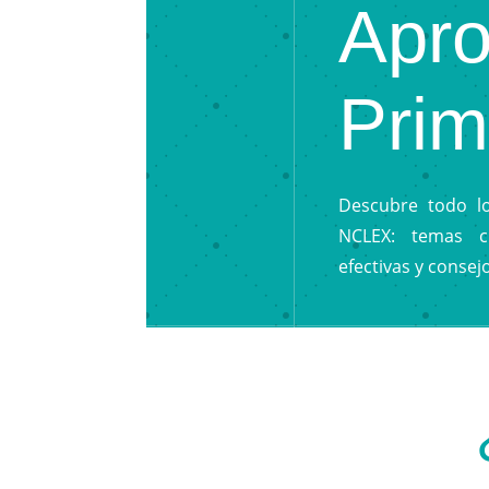
Apro
Prim
Descubre todo l
NCLEX: temas cl
efectivas y consej