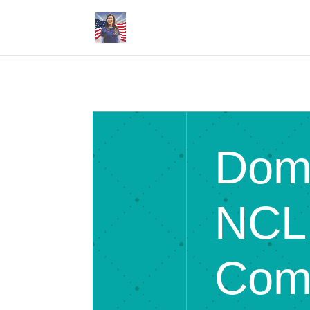
Domi
NCL
Comp