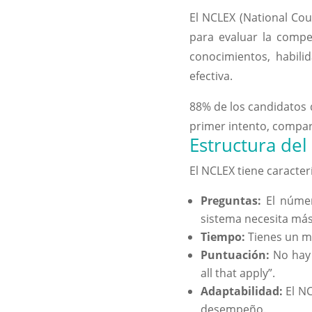
El NCLEX (National Co
para evaluar la compe
conocimientos, habili
efectiva.
88%
de los candidatos
primer intento, compar
Estructura de
El NCLEX tiene caracter
Preguntas:
El númer
sistema necesita más
Tiempo:
Tienes un m
Puntuación:
No hay 
all that apply”.
Adaptabilidad:
El NC
desempeño.