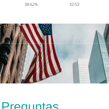
38-62%
32-53
 Preguntas