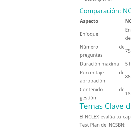
Comparación: N
Aspecto
N
E
Enfoque
de
Número de
75
preguntas
Duración máxima
5 
Porcentaje de
86
aprobación
Contenido de
18
gestión
Temas Clave d
El NCLEX evalúa tu cap
Test Plan del NCSBN: