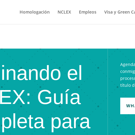
Homologación
NCLEX
Empleos
Visa y Green C
nando el
Agenda
conmigo
proces
título 
EX: Guía
WH
leta para