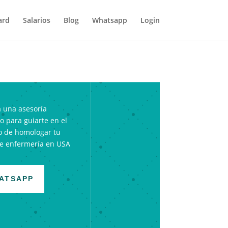
ard
Salarios
Blog
Whatsapp
Login
 una asesoría
 para guiarte en el
o de homologar tu
de enfermería en USA
ATSAPP